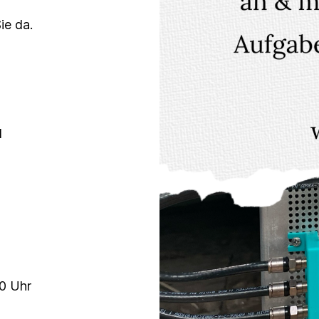
ie da.
1
00 Uhr