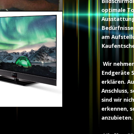
Bildschirmd
optimale To
Ausstattun
Bedürfnisse
am Aufstell
Kaufentsche
Wir nehmen 
Endgeräte Sc
erklären. A
Anschluss, s
sind wir nic
erkennen, s
anzubieten.