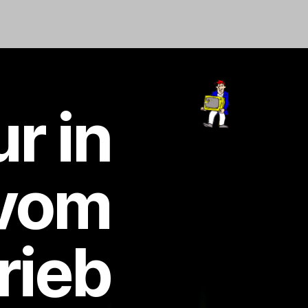
r in
 vom
rieb