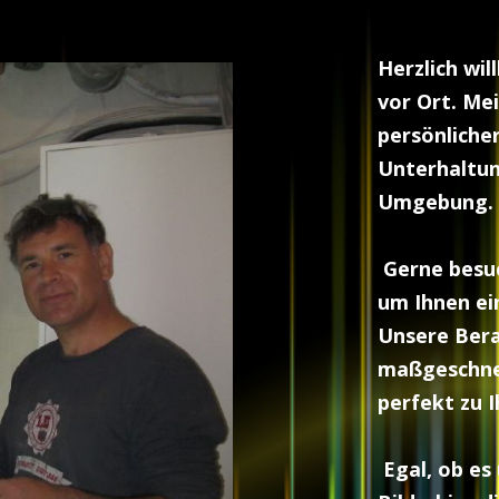
Herzlich wi
vor Ort. Mei
persönliche
Unterhaltun
Umgebung.
Gerne besuc
um Ihnen ei
Unsere Bera
maßgeschnei
perfekt zu I
Egal, ob es