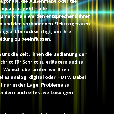
iagonale, die Außenmaße oder die
nqualität geht – alle
gsmerkmale werden entsprechend Ihren
n und den vorhandenen Elektrogeräten
ungsort berücksichtigt, um Ihre
idung zu beeinflussen.
uns die Zeit, Ihnen die Bedienung der
hritt für Schritt zu erläutern und zu
uf Wunsch überprüfen wir Ihren
ei es analog, digital oder HDTV. Dabei
ht nur in der Lage, Probleme zu
ondern auch effektive Lösungen