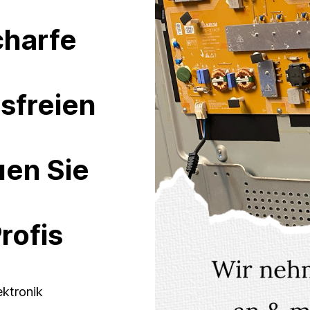
charfe
sfreien
uen Sie
rofis
ektronik