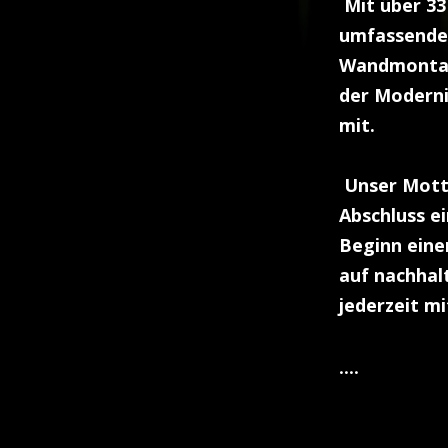
Mit über 33
umfassende 
Wandmontage
der Moderni
mit.
Unser Motto
Abschluss e
Beginn eine
auf nachhal
jederzeit m
....